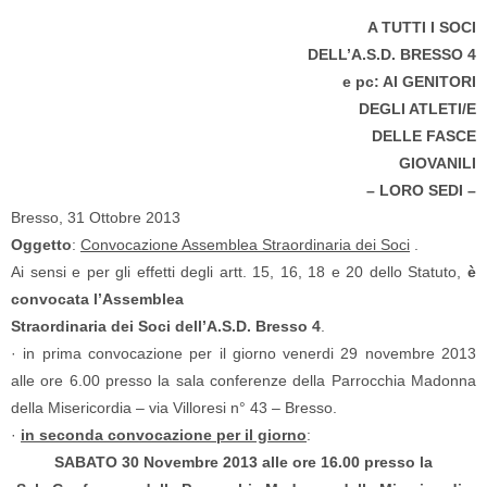
A TUTTI I SOCI
DELL’A.S.D. BRESSO 4
e pc: AI GENITORI
DEGLI ATLETI/E
DELLE FASCE
GIOVANILI
– LORO SEDI –
Bresso, 31 Ottobre 2013
Oggetto
:
Convocazione Assemblea Straordinaria dei Soci
.
Ai sensi e per gli effetti degli artt. 15, 16, 18 e 20 dello Statuto,
è
convocata l’Assemblea
Straordinaria dei Soci dell’A.S.D. Bresso 4
.
· in prima convocazione per il giorno venerdi 29 novembre 2013
alle ore 6.00 presso la sala conferenze della Parrocchia Madonna
della Misericordia – via Villoresi n° 43 – Bresso.
·
in seconda convocazione per il giorno
:
SABATO 30 Novembre 2013 alle ore 16.00 presso la