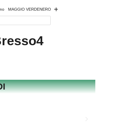
amo
MAGGIO VERDENERO
Bresso4
I