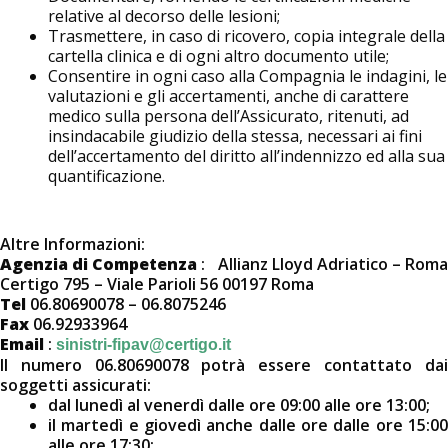
relative al decorso delle lesioni;
Trasmettere, in caso di ricovero, copia integrale della
cartella clinica e di ogni altro documento utile;
Consentire in ogni caso alla Compagnia le indagini, le
valutazioni e gli accertamenti, anche di carattere
medico sulla persona dell’Assicurato, ritenuti, ad
insindacabile giudizio della stessa, necessari ai fini
dell’accertamento del diritto all’indennizzo ed alla sua
quantificazione.
Altre Informazioni:
Agenzia di Competenza
: Allianz Lloyd Adriatico – Rom
Certigo 795 – Viale Parioli 56 00197 Roma
Tel
06.80690078 – 06.8075246
Fax
06.92933964
Email
:
sinistri-fipav@certigo.it
Il numero 06.80690078 potrà essere contattato dai
soggetti assicurati:
dal lunedì al venerdì dalle ore 09:00 alle ore 13:00;
il martedì e giovedì anche dalle ore dalle ore 15:00
alle ore 17:30;