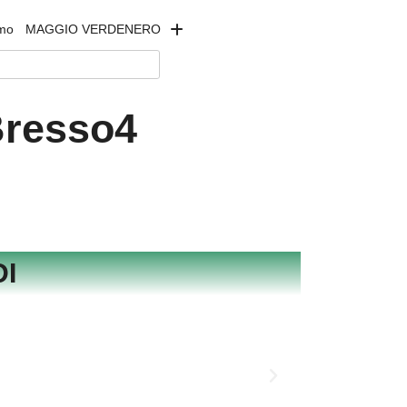
amo
MAGGIO VERDENERO
Bresso4
I