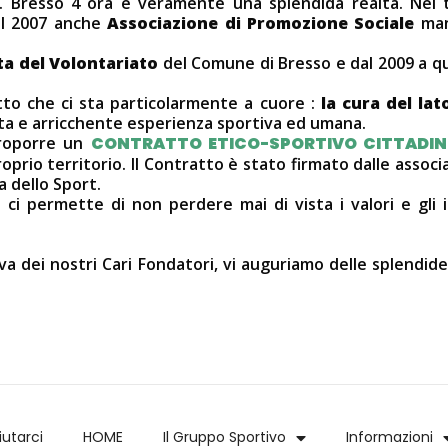
G.S. Bresso 4 ora è veramente una splendida realtà. Ne
al 2007 anche
Associazione di Promozione Sociale
man
a del Volontariato
del Comune di Bresso e dal 2009 a qu
to che ci sta particolarmente a cuore :
la cura del lat
tta e arricchente esperienza sportiva ed umana.
 proporre un
CONTRATTO ETICO-SPORTIVO CITTADI
prio territorio. Il Contratto è stato firmato dalle assoc
 dello Sport.
 ci permette di non perdere mai di vista i valori e gli
va dei nostri Cari Fondatori, vi auguriamo delle splendid
utarci
HOME
Il Gruppo Sportivo
Informazioni