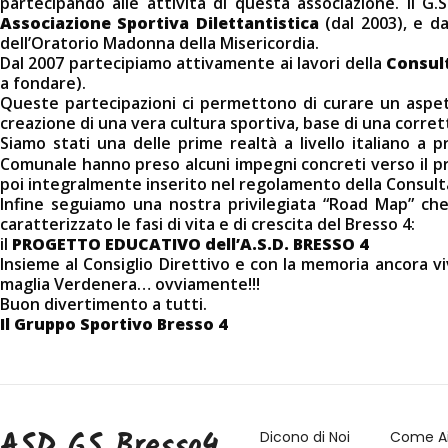
partecipando alle attività di questa associazione. Il 
Associazione Sportiva Dilettantistica
(dal 2003), e d
dell’Oratorio Madonna della Misericordia.
Dal 2007 partecipiamo attivamente ai lavori della
Consult
a fondare).
Queste partecipazioni ci permettono di curare un aspet
creazione di una vera cultura sportiva, base di una corre
Siamo stati una delle prime realtà a livello italiano a
Comunale hanno preso alcuni impegni concreti verso il pro
poi integralmente inserito nel regolamento della Consulta
Infine seguiamo una nostra privilegiata “Road Map” che
caratterizzato le fasi di vita e di crescita del Bresso 4:
il
PROGETTO EDUCATIVO dell’A.S.D. BRESSO 4
Insieme al Consiglio Direttivo e con la memoria ancora vi
maglia Verdenera… ovviamente!!!
Buon divertimento a tutti.
Il Gruppo Sportivo Bresso 4
ASD GS Bresso4
Dicono di Noi
Come Ai