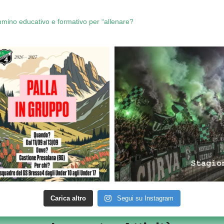
mmino educativo e formativo per “allenare?
Carica altro
Segui su Instagram