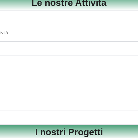
Le nostre Attività
ività
I nostri Progetti